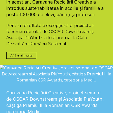
În acest an, Caravana Reciclării Creative a
introdus sustenabilitatea în școlile și familiile a
peste 100.000 de elevi, părinți și profesori
Pentru rezultatele excepționale, proiectul-
fenomen derulat de OSCAR Downstream și
Asociația PlaYouth a fost premiat la Gala
Dezvoltăm România Sustenabil.
Află mai multe
Caravana Reciclării Creative, proiect semnat
de OSCAR Downstream și Asociația PlaYouth,
câștigă Premiul II la Romanian CSR Awards,
categoria Mediu