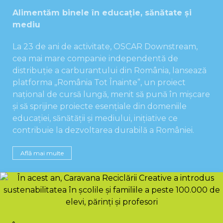
Alimentăm binele în educație, sănătate și
mediu
La 23 de ani de activitate, OSCAR Downstream,
cea mai mare companie independentă de
distribuție a carburantului din România, lansează
platforma „România Tot Înainte”, un proiect
național de cursă lungă, menit să pună în mișcare
și să sprijine proiecte esențiale din domeniile
educației, sănătății și mediului, inițiative ce
contribuie la dezvoltarea durabilă a României.
Află mai multe