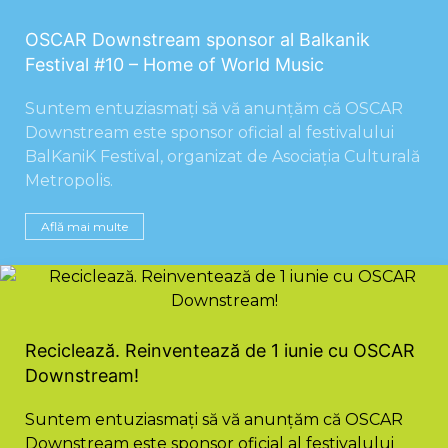
OSCAR Downstream sponsor al Balkanik
Festival #10 – Home of World Music
Suntem entuziasmați să vă anunțăm că OSCAR
Downstream este sponsor oficial al festivalului
BalKaniK Festival, organizat de Asociația Culturală
Metropolis.
Află mai multe
Reciclează. Reinventează de 1 iunie cu OSCAR
Downstream!
Suntem entuziasmați să vă anunțăm că OSCAR
Downstream este sponsor oficial al festivalului