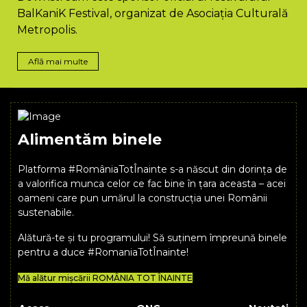
BalKaniK Festival, organizat de Asociația Culturală
Metropolis.
Află mai multe
Alimentăm binele
Platforma #RomâniaTotÎnainte s-a născut din dorința de
a valorifica munca celor ce fac bine în țara aceasta – acei
oameni care pun umărul la construcția unei Românii
sustenabile.
Alătură-te și tu programului! Să suținem împreună binele
pentru a duce #RomaniaTotÎnainte!
Mă alătur mișcării ROMÂNIA TOT ÎNAINTE