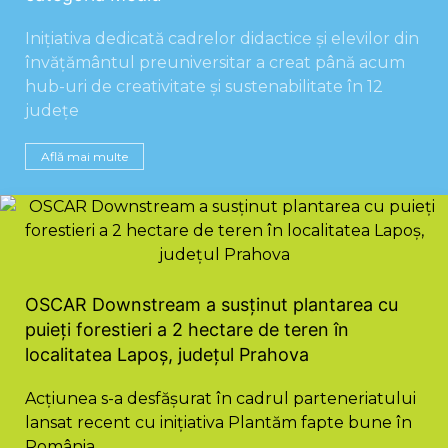
Inițiativa dedicată cadrelor didactice și elevilor din
învățământul preuniversitar a creat până acum
hub-uri de creativitate și sustenabilitate în 12
județe
Află mai multe
OSCAR Downstream a susținut plantarea cu
puieți forestieri a 2 hectare de teren în
localitatea Lapoș, județul Prahova
Acțiunea s-a desfășurat în cadrul parteneriatului
lansat recent cu inițiativa Plantăm fapte bune în
România.