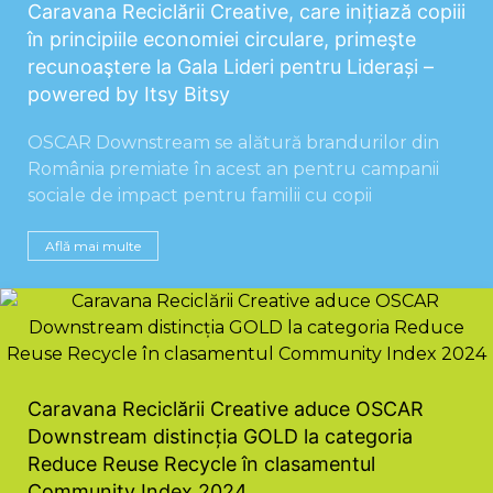
Caravana Reciclării Creative, care inițiază copiii
în principiile economiei circulare, primeşte
recunoaştere la Gala Lideri pentru Liderași –
powered by Itsy Bitsy
OSCAR Downstream se alătură brandurilor din
România premiate în acest an pentru campanii
sociale de impact pentru familii cu copii
Află mai multe
Caravana Reciclării Creative aduce OSCAR
Downstream distincția GOLD la categoria
Reduce Reuse Recycle în clasamentul
Community Index 2024