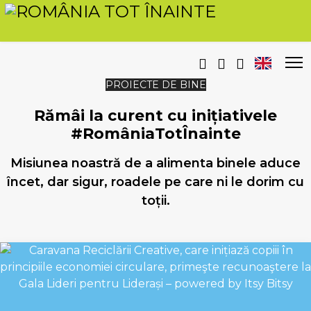
PROIECTE DE BINE
Rămâi la curent cu inițiativele
#RomâniaTotÎnainte
Misiunea noastră de a alimenta binele aduce
încet, dar sigur, roadele pe care ni le dorim cu
toții.