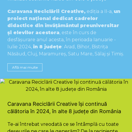
Caravana Reciclării Creative,
ediția a II-a,
un
proiect național dedicat cadrelor
didactice din învățământul preuniversitar
și elevilor acestora
, este în curs de
desfășurare anul acesta, în perioada Ianuarie -
Iulie 2024,
în 8 județe
: Arad, Bihor, Bistrița
Năsăud, Cluj, Maramureș, Satu Mare, Sălaj și Timiș.
Află mai multe
Caravana Reciclării Creative își continuă
călătoria în 2024, în alte 8 județe din România
Te-ai întrebat vreodată ce se întâmplă cu toate
deșeurile pe care le generăm? De la recipiente